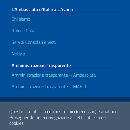
L’Ambasciata d’Italia a L’Avana
Chi siamo
Italia e Cuba
Servizi Consolari e Visti
Notizie
Amministrazione Trasparente
Amministrazione trasparente – Ambasciata
Amministrazione trasparente – MAECI
Link Utili
Note legali
Privacy e cookie policy
Dichiarazione di accessibilità
Questo sito utilizza cookies tecnici (necessari) e analitici.
Proseguendo nella navigazione accetti l'utilizzo dei
cookies.