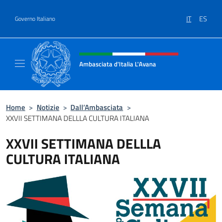
Salta al contenuto
IT
ES
Governo Italiano
Intestazione sito, social e menù
Ambasciata d'Italia L'Avana
Sito Ufficiale Ambasciata d'Italia a L'Avana
Home
>
Notizie
>
Dall’Ambasciata
>
XXVII SETTIMANA DELLLA CULTURA ITALIANA
XXVII SETTIMANA DELLLA
CULTURA ITALIANA