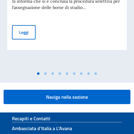
Si informa che si è conclusa la procedura selettiva per
l’assegnazione delle borse di studio...
BANDO PER L’ASSEGNAZIONE DI BORSE DI STUDIO OFFERT
Leggi
Naviga nella sezione
Sezione footer
Recapiti e Contatti
Ambasciata d’Italia a L’Avana