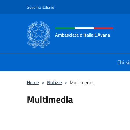
Salta al contenuto
Governo Italiano
Intestazione sito, social 
Ambasciata d'Italia L'Avana
Sito Ufficiale Ambasciata d'Italia a
Chi s
Home
>
Notizie
>
Multimedia
Multimedia