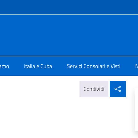
e menù
 L'Avana
iamo
Italia e Cuba
Servizi Consolari e Visti
N
Condi
Condividi