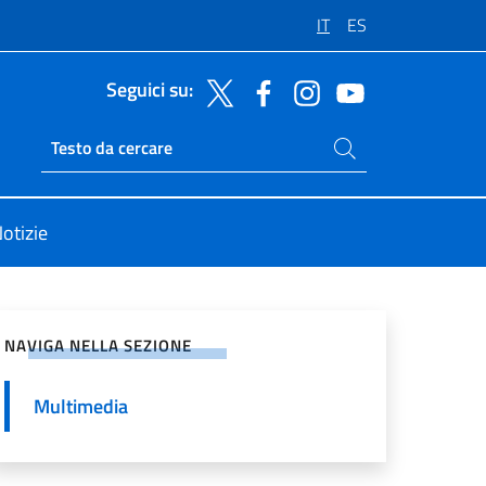
IT
ES
Seguici su:
Cerca nel sito
Ricerca sito live
otizie
vidi sui Social Network
NAVIGA NELLA SEZIONE
Multimedia