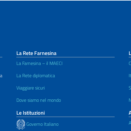
La Rete Farnesina
L
La Farnesina – il MAECI
C
La
La Rete diplomatica
I
Viaggiare sicuri
S
Dove siamo nel mondo
N
Le Istituzioni
A
Governo Italiano