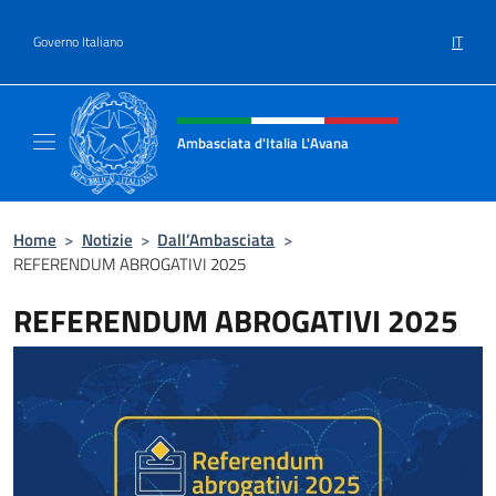
Salta al contenuto
IT
Governo Italiano
Intestazione sito, social e menù
Ambasciata d'Italia L'Avana
Sito Ufficiale Ambasciata d'Italia a L'Avana
Home
>
Notizie
>
Dall’Ambasciata
>
REFERENDUM ABROGATIVI 2025
REFERENDUM ABROGATIVI 2025