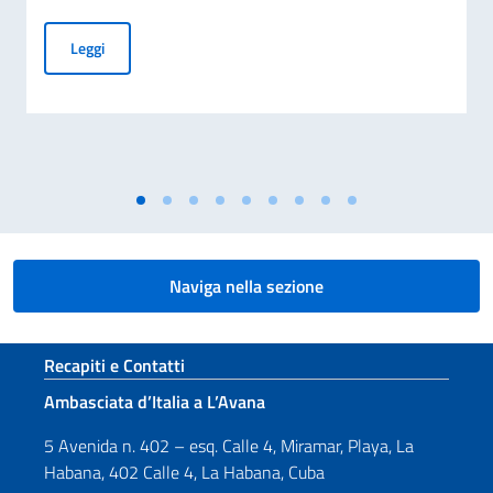
Investigación exploratoria destinada a la adquisición de man
Leggi
Naviga nella sezione
Sezione footer
Recapiti e Contatti
Ambasciata d’Italia a L’Avana
5 Avenida n. 402 – esq. Calle 4, Miramar, Playa, La
Habana, 402 Calle 4, La Habana, Cuba