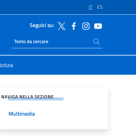
IT
ES
Seguici su:
Cerca nel sito
Ricerca sito live
otizie
vidi sui Social Network
NAVIGA NELLA SEZIONE
Multimedia