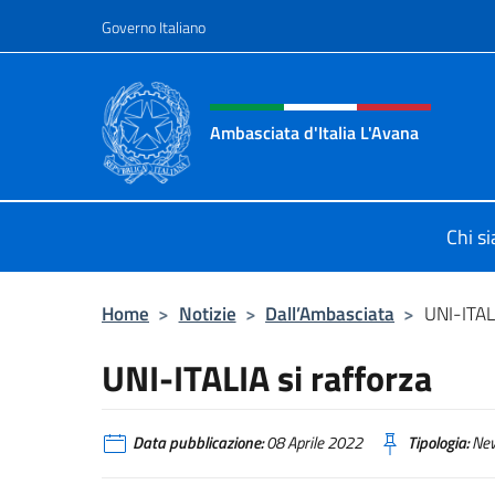
Salta al contenuto
Governo Italiano
Intestazione sito, social 
Ambasciata d'Italia L'Avana
Sito Ufficiale Ambasciata d'Italia a
Chi s
Home
>
Notizie
>
Dall’Ambasciata
>
UNI-ITALI
UNI-ITALIA si rafforza
Data pubblicazione:
08 Aprile 2022
Tipologia:
Ne