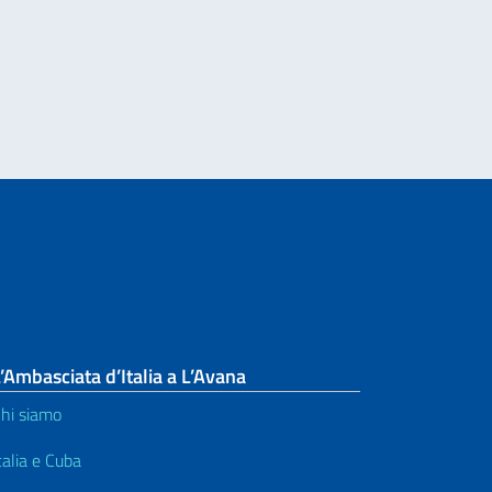
Leg
’Ambasciata d’Italia a L’Avana
hi siamo
talia e Cuba