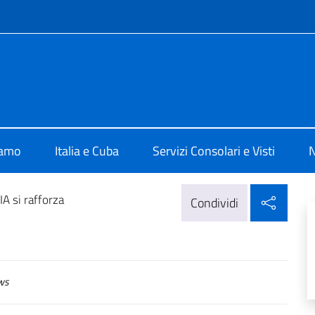
e menù
 L'Avana
iamo
Italia e Cuba
Servizi Consolari e Visti
N
Condi
A si rafforza
Condividi
ws