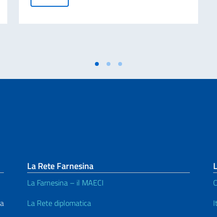
La Rete Farnesina
L
La Farnesina – il MAECI
C
La
La Rete diplomatica
I