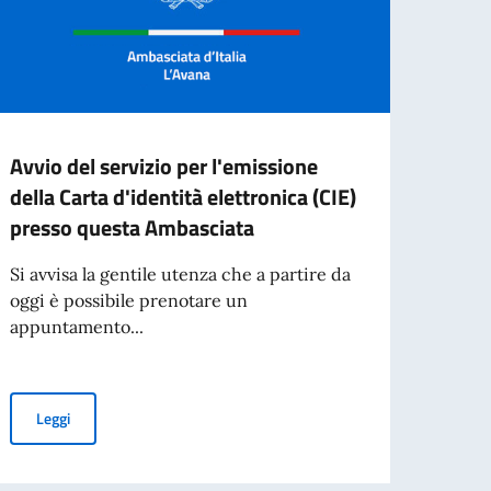
Avvio del servizio per l'emissione
Avvis
della Carta d'identità elettronica (CIE)
sogge
presso questa Ambasciata
mant
sicur
Si avvisa la gentile utenza che a partire da
attua
oggi è possibile prenotare un
di tu
appuntamento...
La Dir
e la 
Avvio del servizio per l'emissione della Carta d'identità elettro
Leggi
Direz
nto de proyecto y dirección de obra
FERTE DAL GOVERNO ITALIANO A.A. 2026-2027 A STUDENTI STRANIERI. 