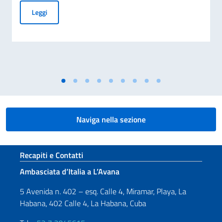
Investigación exploratoria destinada a la adquisición de man
Leggi
Naviga nella sezione
Sezione footer
Recapiti e Contatti
Ambasciata d’Italia a L’Avana
5 Avenida n. 402 – esq. Calle 4, Miramar, Playa, La
Habana, 402 Calle 4, La Habana, Cuba