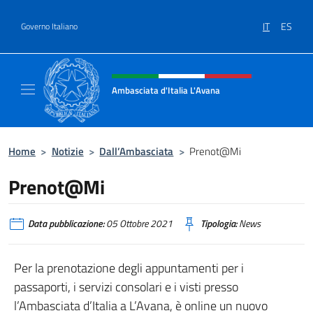
Salta al contenuto
IT
ES
Governo Italiano
Intestazione sito, social e menù
Ambasciata d'Italia L'Avana
Sito Ufficiale Ambasciata d'Italia a L'Avana
Home
>
Notizie
>
Dall’Ambasciata
>
Prenot@Mi
Prenot@Mi
Data pubblicazione:
05 Ottobre 2021
Tipologia:
News
Per la prenotazione degli appuntamenti per i
passaporti, i servizi consolari e i visti presso
l’Ambasciata d’Italia a L’Avana, è online un nuovo