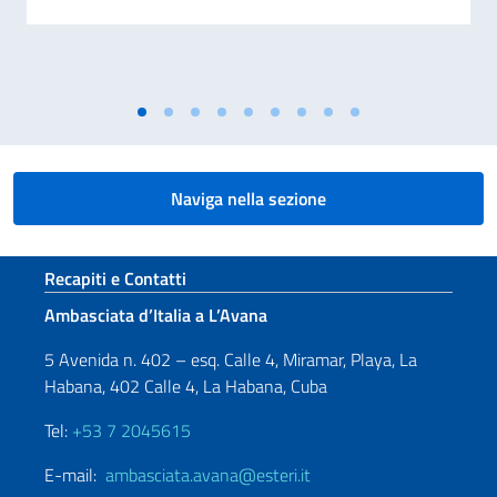
Naviga nella sezione
Sezione footer
Recapiti e Contatti
Ambasciata d’Italia a L’Avana
5 Avenida n. 402 – esq. Calle 4, Miramar, Playa, La
Habana, 402 Calle 4, La Habana, Cuba
Tel:
+53 7 2045615
E-mail:
ambasciata.avana@esteri.it