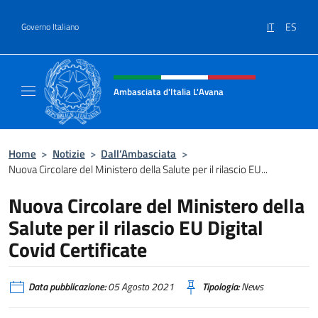
Salta al contenuto
IT
ES
Governo Italiano
Intestazione sito, social e menù
Ambasciata d'Italia L'Avana
Sito Ufficiale Ambasciata d'Italia a L'Avana
Home
>
Notizie
>
Dall’Ambasciata
>
Nuova Circolare del Ministero della Salute per il rilascio EU...
Nuova Circolare del Ministero della
Salute per il rilascio EU Digital
Covid Certificate
Data pubblicazione:
05 Agosto 2021
Tipologia:
News