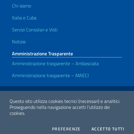
Chi siamo
Italia e Cuba
Servizi Consolari e Visti
Notizie
Amministrazione Trasparente
Amministrazione trasparente – Ambasciata
Amministrazione trasparente – MAECI
Link Utili
Note legali
Privacy e cookie policy
Dichiarazione di accessibilità
Questo sito utilizza cookies tecnici (necessari) e analitici.
Proseguendo nella navigazione accetti l'utilizzo dei
cookies.
2026 Copyright Ministero degli Affari Esteri e della Cooperazione
Internazionale
COOKIES
I CO
PREFERENZE
ACCETTO TUTTI