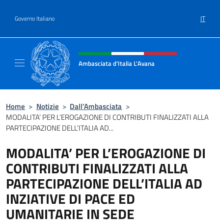
Salta al contenuto
IT
Governo Italiano
Intestazione sito, social e menù
Ambasciata d'Italia L'Avana
Sito Ufficiale Ambasciata d'Italia a L'Avana
Home
>
Notizie
>
Dall’Ambasciata
>
MODALITA’ PER L’EROGAZIONE DI CONTRIBUTI FINALIZZATI ALLA
PARTECIPAZIONE DELL’ITALIA AD...
MODALITA’ PER L’EROGAZIONE DI
CONTRIBUTI FINALIZZATI ALLA
PARTECIPAZIONE DELL’ITALIA AD
INZIATIVE DI PACE ED
UMANITARIE IN SEDE