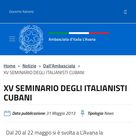
Salta al contenuto
IT
Governo Italiano
Intestazione sito, social e menù
Ambasciata d'Italia L'Avana
Sito Ufficiale Ambasciata d'Italia a L'Avana
Home
>
Notizie
>
Dall’Ambasciata
>
XV SEMINARIO DEGLI ITALIANISTI CUBANI
XV SEMINARIO DEGLI ITALIANISTI
CUBANI
Data pubblicazione:
31 Maggio 2013
Tipologia:
News
Dal 20 al 22 maggio si è svolta a L’Avana la