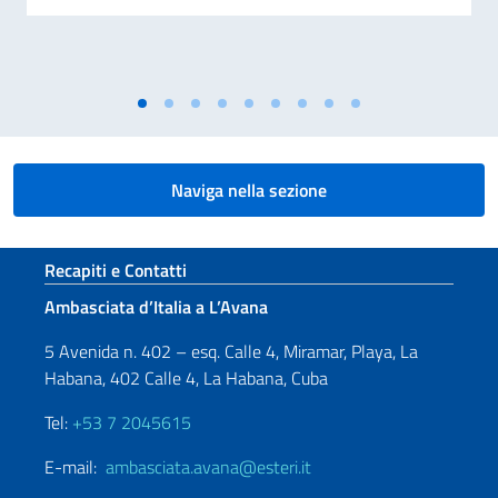
Naviga nella sezione
Sezione footer
Recapiti e Contatti
Ambasciata d’Italia a L’Avana
5 Avenida n. 402 – esq. Calle 4, Miramar, Playa, La
Habana, 402 Calle 4, La Habana, Cuba
Tel:
+53 7 2045615
E-mail:
ambasciata.avana@esteri.it