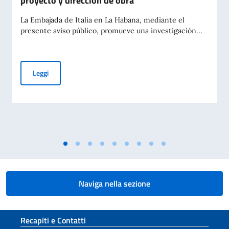
proyecto y dirección de obra
La Embajada de Italia en La Habana, mediante el
presente aviso público, promueve una investigación...
Investigación exploratoria destinada a la adquisición de man
Leggi
Naviga nella sezione
Sezione footer
Recapiti e Contatti