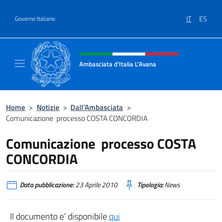
Salta al contenuto
IT
ES
Governo Italiano
Intestazione sito, social e menù
Ambasciata d'Italia L'Avana
Sito Ufficiale Ambasciata d'Italia a L'Avana
Home
>
Notizie
>
Dall’Ambasciata
>
Comunicazione processo COSTA CONCORDIA
Comunicazione processo COSTA
CONCORDIA
Data pubblicazione:
23 Aprile 2010
Tipologia:
News
Il documento e’ disponibile
qui