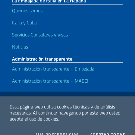
La Embajada de Italia en La Habana
Quienes somos
Italia y Cuba
Servicios Consulares y Visas
Noticias
Administración transparente
Administración transparente – Embajada
Administración transparente – MAECI
Enlaces útiles
Note legali
Privacy e cookie policy
Dichiarazione di accessibilità
Esta página web utiliza cookies técnicas y de análisis
necesarias.
Al continuar navegando por esta web usted
acepta el uso de cookies.
2026 Derechos de Autor Ministerio de Relaciones Exteriores y
Cooperación Internacional
COOKIES
I CO
MIS PREFERENCIAS
ACEPTAR TODAS