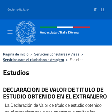
Saltar al contenido
IT
ES
Gobierno italiano
Encabezado del sitio web, redes
Ambasciata d'Italia L'Avana
Sito Ufficiale Ambasciata d'Italia a L'Avana
Página de inicio
>
Servicios Consulares y Visas
>
Servicios para el ciudadano extranjero
>
Estudios
Estudios
DECLARACION DE VALOR DE TITULO DE
ESTUDIO OBTENIDO EN EL EXTRANJERO
La Declaración de Valor de título de estudio obtenido
en el extranjero es un documento que emiten las