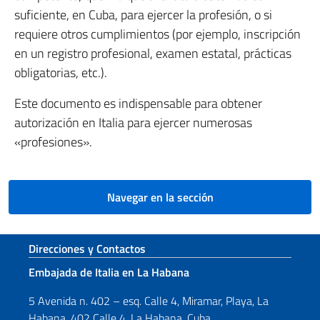
suficiente, en Cuba, para ejercer la profesión, o si
requiere otros cumplimientos (por ejemplo, inscripción
en un registro profesional, examen estatal, prácticas
obligatorias, etc.).
Este documento es indispensable para obtener
autorización en Italia para ejercer numerosas
«profesiones».
Navegar en la sección
Sezione footer
Direcciones y Contactos
Embajada de Italia en La Habana
5 Avenida n. 402 – esq. Calle 4, Miramar, Playa, La
Habana, 402 Calle 4, La Habana, Cuba