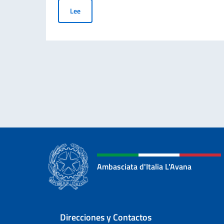
CONVOCATORIA DE BECAS DEL GOBIERNO ITALI
Lee
Ambasciata d'Italia L'Avana
Sezione footer
Direcciones y Contactos