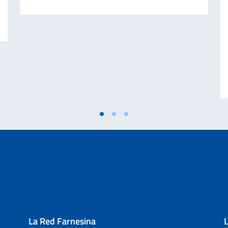
ANO A.A. 2026-2027 PARA ESTUDIANTES EXTRANJEROS. CLASIFICACIÓN
La Red Farnesina
L