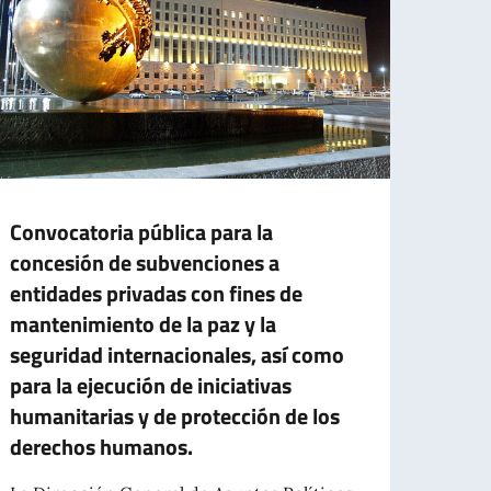
Convocatoria pública para la
CONT
concesión de subvenciones a
EMP
entidades privadas con fines de
TIE
mantenimiento de la paz y la
PRES
seguridad internacionales, así como
ASIS
para la ejecución de iniciativas
La Em
humanitarias y de protección de los
publi
derechos humanos.
para la
 de Identidad Electrónica (CIE) en esta Embajada