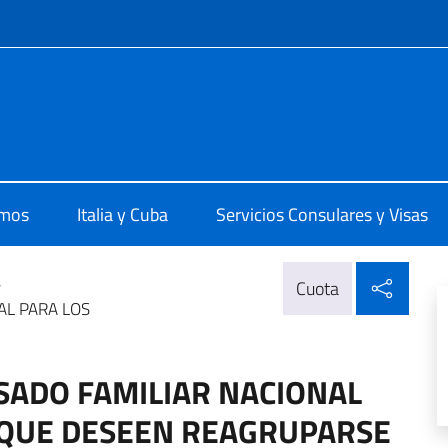
 redes sociales y menú
 L'Avana
omos
Italia y Cuba
Servicios Consulares y Visas
Compa
>
Cuota
AL PARA LOS
SADO FAMILIAR NACIONAL
 QUE DESEEN REAGRUPARSE