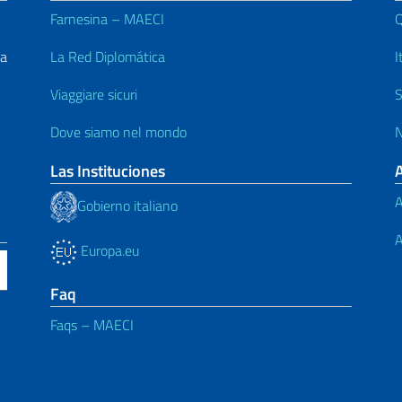
Farnesina – MAECI
Q
La
La Red Diplomática
I
Viaggiare sicuri
S
Dove siamo nel mondo
N
Las Instituciones
A
Gobierno italiano
A
Europa.eu
Faq
Faqs – MAECI