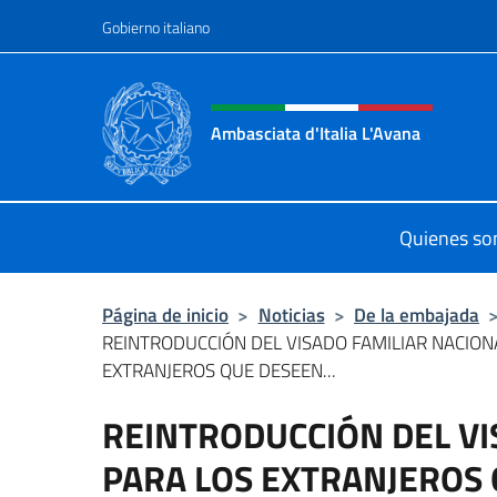
Saltar al contenido
Gobierno italiano
Encabezado del sitio web,
Ambasciata d'Italia L'Avana
Sito Ufficiale Ambasciata d'Italia a
Quienes s
Página de inicio
>
Noticias
>
De la embajada
REINTRODUCCIÓN DEL VISADO FAMILIAR NACION
EXTRANJEROS QUE DESEEN...
REINTRODUCCIÓN DEL VI
PARA LOS EXTRANJEROS