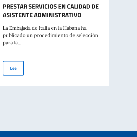
PRESTAR SERVICIOS EN CALIDAD DE
cultu
ASISTENTE ADMINISTRATIVO
La Of
Asunt
La Embajada de Italia en la Habana ha
Intern
publicado un procedimiento de selección
para la...
Le
CONTRATACIÓN DE N.1 EMPLEADA/O CON CONTRATO A TIEMPO 
Lee
 entidades privadas con fines de mantenimiento de la paz y la seguridad int