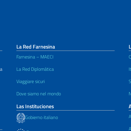
La Red Farnesina
L
Farnesina – MAECI
Q
La
La Red Diplomática
I
Viaggiare sicuri
S
Dove siamo nel mondo
N
Las Instituciones
A
Gobierno italiano
A