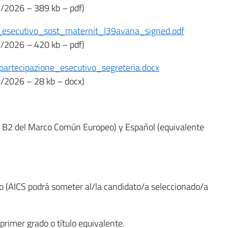
2/2026 – 389 kb – pdf)
esecutivo_sost_maternit_l39avana_signed.pdf
2/2026 – 420 kb – pdf)
artecipazione_esecutivo_segreteria.docx
2/2026 – 28 kb – docx)
vel B2 del Marco Común Europeo) y Español (equivalente
eo (AICS podrá someter al/la candidato/a seleccionado/a
rimer grado o título equivalente.