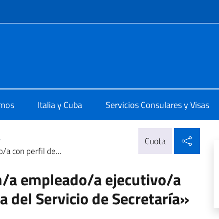
 redes sociales y menú
 L'Avana
omos
Italia y Cuba
Servicios Consulares y Visas
Compa
>
Cuota
a con perfil de...
n/a empleado/a ejecutivo/a
a del Servicio de Secretaría»