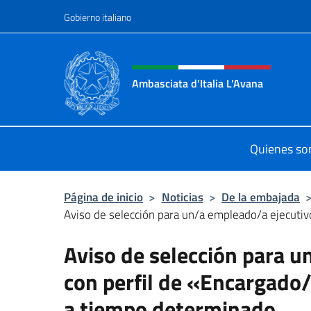
Saltar al contenido
Gobierno italiano
Encabezado del sitio web,
Ambasciata d'Italia L'Avana
Sito Ufficiale Ambasciata d'Italia a
Quienes s
Página de inicio
>
Noticias
>
De la embajada
Aviso de selección para un/a empleado/a ejecutivo/
Aviso de selección para u
con perfil de «Encargado/
a tiempo determinado