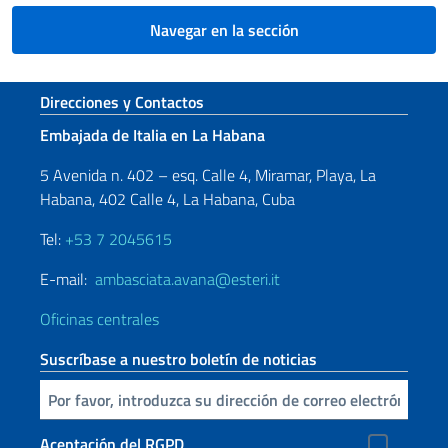
Navegar en la sección
Sezione footer
Direcciones y Contactos
Embajada de Italia en La Habana
5 Avenida n. 402 – esq. Calle 4, Miramar, Playa, La
Habana, 402 Calle 4, La Habana, Cuba
Tel:
+53 7 2045615
E-mail:
ambasciata.avana@esteri.it
Oficinas centrales
Suscríbase a nuestro boletín de noticias
Inserta tu correo electronico
Aceptación del RGPD