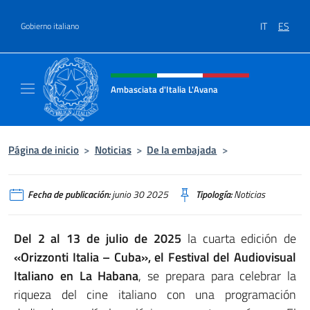
Saltar al contenido
IT
ES
Gobierno italiano
Encabezado del sitio web, redes
Ambasciata d'Italia L'Avana
Sito Ufficiale Ambasciata d'Italia a L'Avana
Página de inicio
>
Noticias
>
De la embajada
>
Fecha de publicación:
junio 30 2025
Tipología:
Noticias
Del 2 al 13 de julio de 2025
la cuarta edición de
«Orizzonti Italia – Cuba», el Festival del Audiovisual
Italiano en La Habana
, se prepara para celebrar la
riqueza del cine italiano con una programación