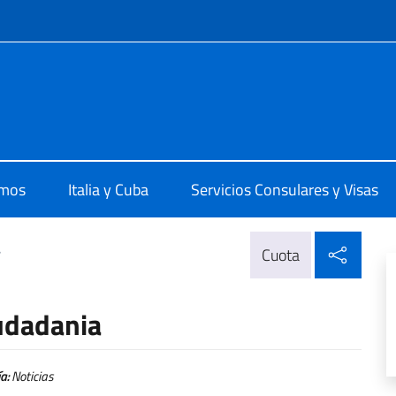
 redes sociales y menú
 L'Avana
omos
Italia y Cuba
Servicios Consulares y Visas
Compa
>
Cuota
iudadania
a:
Noticias