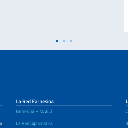
La Red Farnesina
L
Farnesina – MAECI
Q
La
La Red Diplomática
I