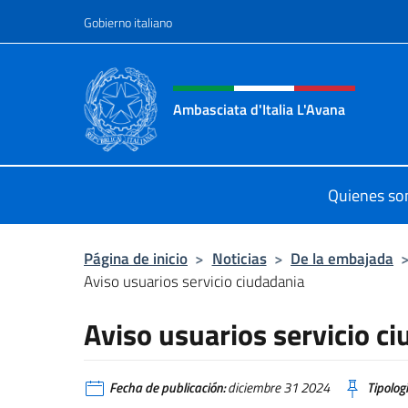
Saltar al contenido
Gobierno italiano
Encabezado del sitio web,
Ambasciata d'Italia L'Avana
Sito Ufficiale Ambasciata d'Italia a
Quienes s
Página de inicio
>
Noticias
>
De la embajada
Aviso usuarios servicio ciudadania
Aviso usuarios servicio c
Fecha de publicación:
diciembre 31 2024
Tipologí