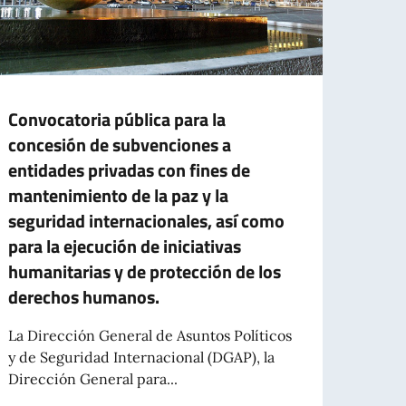
Convocatoria pública para la
CONT
concesión de subvenciones a
EMP
entidades privadas con fines de
TIE
mantenimiento de la paz y la
PRES
seguridad internacionales, así como
ASIS
para la ejecución de iniciativas
La Em
humanitarias y de protección de los
publi
derechos humanos.
para la
 de Identidad Electrónica (CIE) en esta Embajada
La Dirección General de Asuntos Políticos
y de Seguridad Internacional (DGAP), la
Le
Dirección General para...