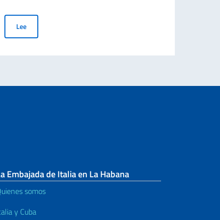
Convocatoria pública para la concesión de subvenciones a entidade
Lee
a Embajada de Italia en La Habana
uienes somos
talia y Cuba