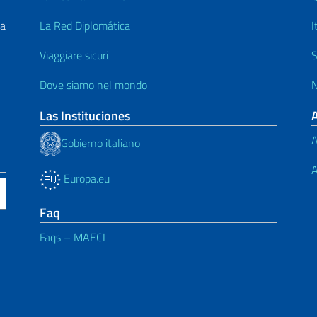
La
La Red Diplomática
I
Viaggiare sicuri
S
Dove siamo nel mondo
N
Las Instituciones
A
Gobierno italiano
A
Europa.eu
Faq
Faqs – MAECI