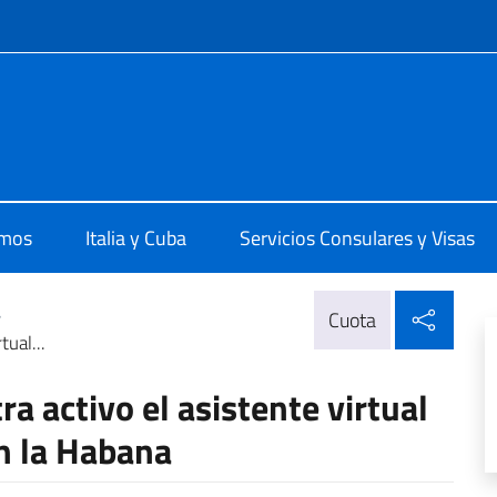
 redes sociales y menú
 L'Avana
omos
Italia y Cuba
Servicios Consulares y Visas
Compa
>
Cuota
tual...
ra activo el asistente virtual
en la Habana