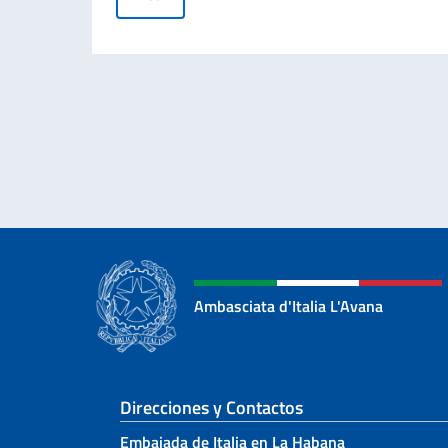
Ambasciata d'Italia L'Avana
Sezione footer
Direcciones y Contactos
Embajada de Italia en La Habana