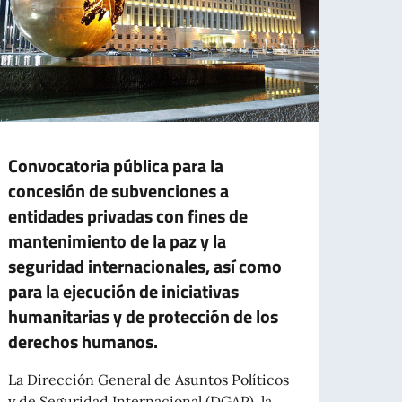
Convocatoria pública para la
CONT
concesión de subvenciones a
EMP
entidades privadas con fines de
TIE
mantenimiento de la paz y la
PRES
seguridad internacionales, así como
ASIS
para la ejecución de iniciativas
La Em
humanitarias y de protección de los
publi
derechos humanos.
para la
 de Identidad Electrónica (CIE) en esta Embajada
La Dirección General de Asuntos Políticos
y de Seguridad Internacional (DGAP), la