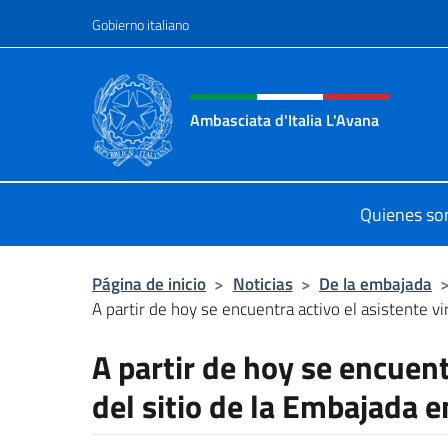
Saltar al contenido
Gobierno italiano
Encabezado del sitio web,
Ambasciata d'Italia L'Avana
Sito Ufficiale Ambasciata d'Italia a
Quienes s
Página de inicio
>
Noticias
>
De la embajada
A partir de hoy se encuentra activo el asistente vir
A partir de hoy se encuent
del sitio de la Embajada 