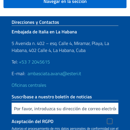
Navegar en la sección
Sezione footer
Direcciones y Contactos
Embajada de Italia en La Habana
5 Avenida n. 402 – esq. Calle 4, Miramar, Playa, La
Habana, 402 Calle 4, La Habana, Cuba
Tel:
+53 7 2045615
E-mail:
ambasciata.avana@esteri.it
Oficinas centrales
Suscríbase a nuestro boletín de noticias
Inserta tu correo electronico
Aceptación del RGPD
Autorizo ​​el procesamiento de mis datos personales de conformidad con el