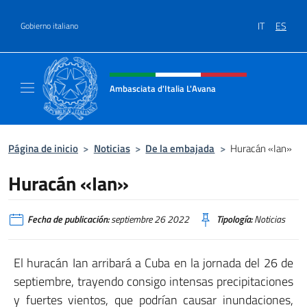
Saltar al contenido
IT
ES
Gobierno italiano
Encabezado del sitio web, redes
Ambasciata d'Italia L'Avana
Sito Ufficiale Ambasciata d'Italia a L'Avana
Página de inicio
>
Noticias
>
De la embajada
>
Huracán «Ian»
Huracán «Ian»
Fecha de publicación:
septiembre 26 2022
Tipología:
Noticias
El huracán Ian arribará a Cuba en la jornada del 26 de
septiembre, trayendo consigo intensas precipitaciones
y fuertes vientos, que podrían causar inundaciones,