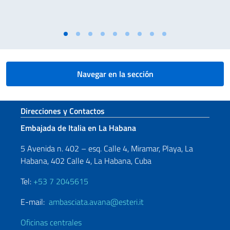
Navegar en la sección
Sezione footer
Direcciones y Contactos
Embajada de Italia en La Habana
5 Avenida n. 402 – esq. Calle 4, Miramar, Playa, La
Habana, 402 Calle 4, La Habana, Cuba
Tel:
+53 7 2045615
E-mail:
ambasciata.avana@esteri.it
Oficinas centrales