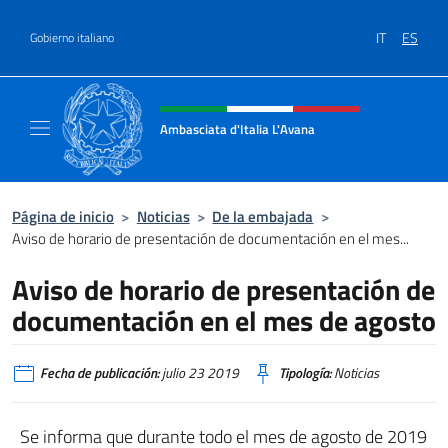
Saltar al contenido
IT
ES
Gobierno italiano
Encabezado del sitio web, redes
Ambasciata d'Italia L'Avana
Sito Ufficiale Ambasciata d'Italia a L'Avana
Página de inicio
>
Noticias
>
De la embajada
>
Aviso de horario de presentación de documentación en el mes...
Aviso de horario de presentación de
documentación en el mes de agosto
Fecha de publicación:
julio 23 2019
Tipología:
Noticias
Se informa que durante todo el mes de agosto de 2019