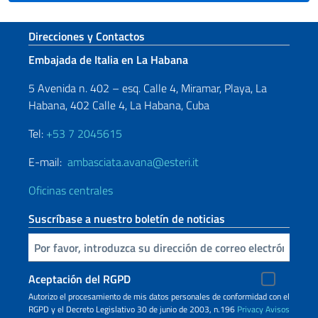
Sezione footer
Direcciones y Contactos
Embajada de Italia en La Habana
5 Avenida n. 402 – esq. Calle 4, Miramar, Playa, La
Habana, 402 Calle 4, La Habana, Cuba
Tel:
+53 7 2045615
E-mail:
ambasciata.avana@esteri.it
Oficinas centrales
Suscríbase a nuestro boletín de noticias
Inserta tu correo electronico
Aceptación del RGPD
Autorizo ​​el procesamiento de mis datos personales de conformidad con el
RGPD y el Decreto Legislativo 30 de junio de 2003, n.196
Privacy
Avisos