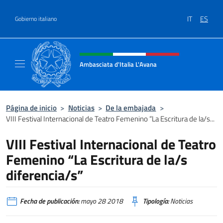
Saltar al contenido
IT
ES
Gobierno italiano
Encabezado del sitio web, redes
Ambasciata d'Italia L'Avana
Sito Ufficiale Ambasciata d'Italia a L'Avana
Página de inicio
>
Noticias
>
De la embajada
>
VIII Festival Internacional de Teatro Femenino “La Escritura de la/s...
VIII Festival Internacional de Teatro
Femenino “La Escritura de la/s
diferencia/s”
Fecha de publicación:
mayo 28 2018
Tipología:
Noticias