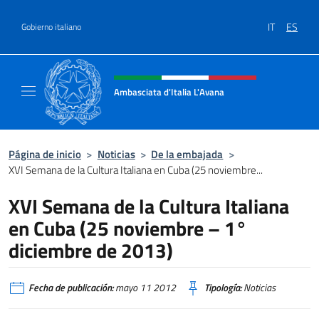
Saltar al contenido
IT
ES
Gobierno italiano
Encabezado del sitio web, redes
Ambasciata d'Italia L'Avana
Sito Ufficiale Ambasciata d'Italia a L'Avana
Página de inicio
>
Noticias
>
De la embajada
>
XVI Semana de la Cultura Italiana en Cuba (25 noviembre...
XVI Semana de la Cultura Italiana
en Cuba (25 noviembre – 1°
diciembre de 2013)
Fecha de publicación:
mayo 11 2012
Tipología:
Noticias