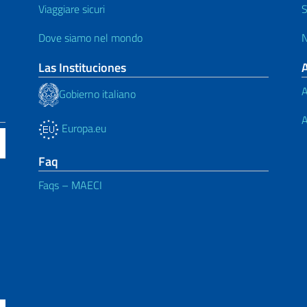
Viaggiare sicuri
S
Dove siamo nel mondo
N
Las Instituciones
A
Gobierno italiano
A
Europa.eu
Faq
Faqs – MAECI