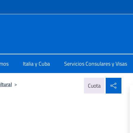
 redes sociales y menú
 L'Avana
omos
Italia y Cuba
Servicios Consulares y Visas
Compa
ltural
>
Cuota