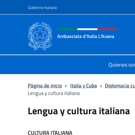
Saltar al contenido
Gobierno italiano
Encabezado del sitio web,
Ambasciata d'Italia L'Avana
Sito Ufficiale Ambasciata d'Italia a
Quienes s
Página de inicio
>
Italia y Cuba
>
Diplomacia cu
Lengua y cultura italiana
Lengua y cultura italiana
CULTURA ITALIANA